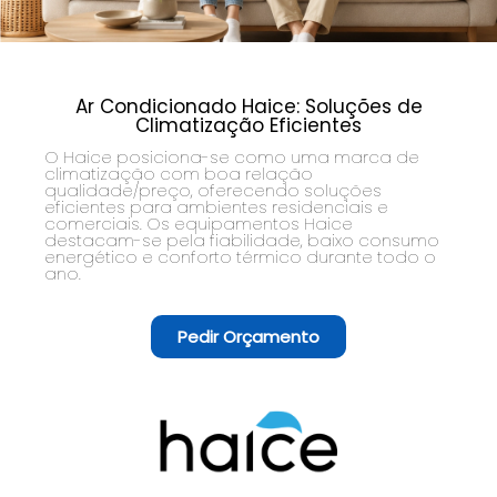
Ar Condicionado Haice: Soluções de
Climatização Eficientes
O Haice posiciona-se como uma marca de
climatização com boa relação
qualidade/preço, oferecendo soluções
eficientes para ambientes residenciais e
comerciais. Os equipamentos Haice
destacam-se pela fiabilidade, baixo consumo
energético e conforto térmico durante todo o
ano.
Pedir Orçamento